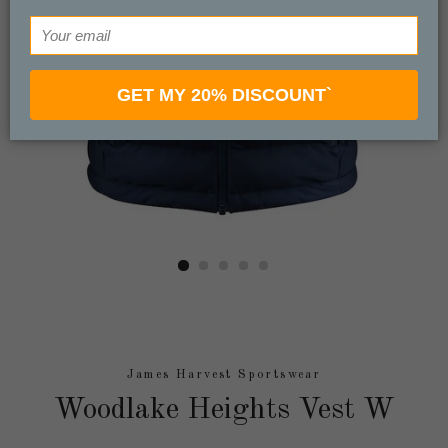
GET MY 20% DISCOUNT`
James Harvest Sportswear
Woodlake Heights Vest W