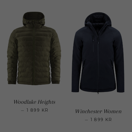
Woodlake Heights
—
1 899 KR
Regular price
Winchester Women
—
1 899 KR
Regular p