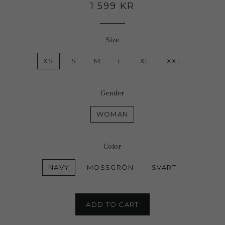
Regular
1 599 KR
price
Size
XS
S
M
L
XL
XXL
Gender
WOMAN
Color
NAVY
MOSSGRÖN
SVART
ADD TO CART