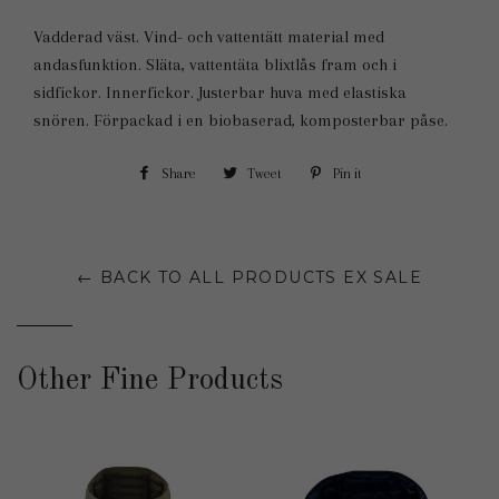
Vadderad väst. Vind- och vattentätt material med
andasfunktion. Släta, vattentäta blixtlås fram och i
sidfickor. Innerfickor. Justerbar huva med elastiska
snören. Förpackad i en biobaserad, komposterbar påse.
Share
Share
Tweet
Tweet
Pin it
Pin
on
on
on
Facebook
Twitter
Pinterest
← BACK TO ALL PRODUCTS EX SALE
Other Fine Products